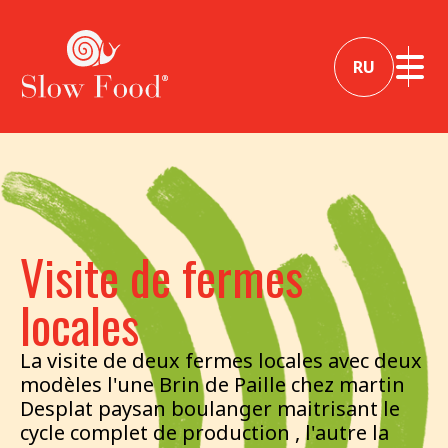
RU
Visite de fermes
locales
La visite de deux fermes locales avec deux
modèles l'une Brin de Paille chez martin
Desplat paysan boulanger maitrisant le
cycle complet de production , l'autre la