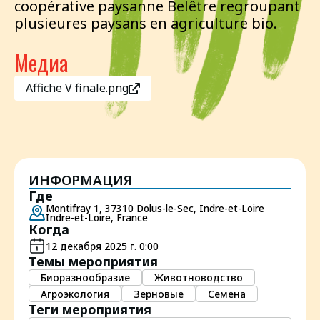
coopérative paysanne Belêtre regroupant
plusieures paysans en agriculture bio.
Медиа
Affiche V finale.png
ИНФОРМАЦИЯ
Где
Montifray 1, 37310 Dolus-le-Sec, Indre-et-Loire
Indre-et-Loire, France
Когда
12 декабря 2025 г. 0:00
Темы мероприятия
Биоразнообразие
Животноводство
Агроэкология
Зерновые
Семена
Теги мероприятия