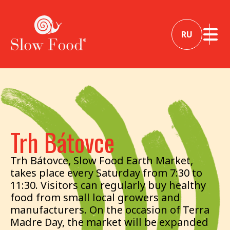
RU
Trh Bátovce
Trh Bátovce, Slow Food Earth Market,
takes place every Saturday from 7:30 to
11:30. Visitors can regularly buy healthy
food from small local growers and
manufacturers. On the occasion of Terra
Madre Day, the market will be expanded