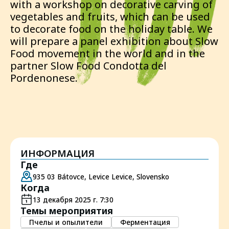
with a workshop on decorative carving of
vegetables and fruits, which can be used
to decorate food on the holiday table. We
will prepare a panel exhibition about Slow
Food movement in the world and in the
partner Slow Food Condotta del
Pordenonese.
ИНФОРМАЦИЯ
Где
935 03 Bátovce, Levice Levice, Slovensko
Когда
13 декабря 2025 г. 7:30
Темы мероприятия
Пчелы и опылители
Ферментация