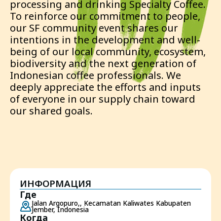
processing and drinking Specialty Coffee.
To reinforce our commitment to people,
our SF community event shares our
intentions in the development and well-
being of our local community, ecosystem,
biodiversity and the next generation of
Indonesian coffee professionals. We
deeply appreciate the efforts and inputs
of everyone in our supply chain toward
our shared goals.
ИНФОРМАЦИЯ
Где
Jalan Argopuro,, Kecamatan Kaliwates Kabupaten
Jember, Indonesia
Когда