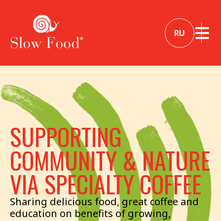
RU
SUPPORTING
COMMUNITY & NATURE
VIA SPECIALTY COFFEE
Sharing delicious food, great coffee and
education on benefits of growing,