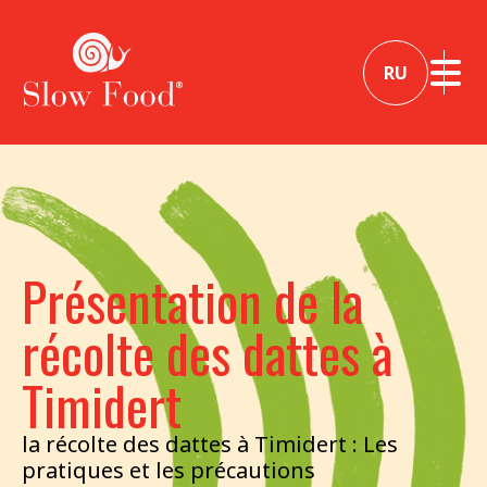
RU
Présentation de la
récolte des dattes à
Timidert
la récolte des dattes à Timidert : Les
pratiques et les précautions