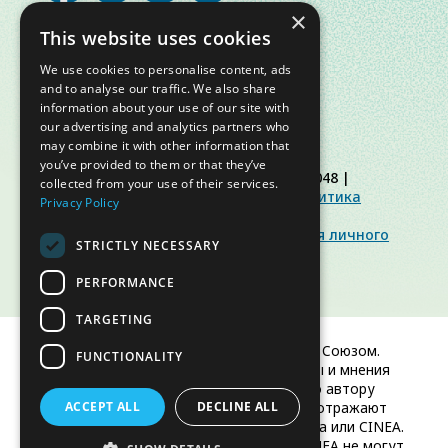
×
This website uses cookies
We use cookies to personalise content, ads
and to analyse our traffic. We also share
information about your use of our site with
our advertising and analytics partners who
may combine it with other information that
you’ve provided to them or that they’ve
© Slow Food Foundation | C.F. 91019770048 |
collected from your use of their services.
Политика конфиденциальности
|
Политика
Privacy Policy
использования файлов cookie
|
Slow Food Foundation
|
Инструкция для личного
STRICTLY NECESSARY
кабинета
PERFORMANCE
TARGETING
Финансируется Европейским Союзом.
FUNCTIONALITY
Однако выраженные взгляды и мнения
принадлежат исключительно автору
ACCEPT ALL
(авторам) и не обязательно отражают
DECLINE ALL
позицию Европейского Союза или CINEA.
Ни Европейский Союз, ни CINEA не могут