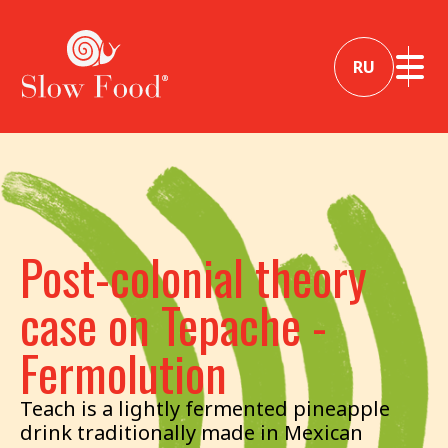
RU
Post-colonial theory
case on Tepache -
Fermolution
Teach is a lightly fermented pineapple
drink traditionally made in Mexican