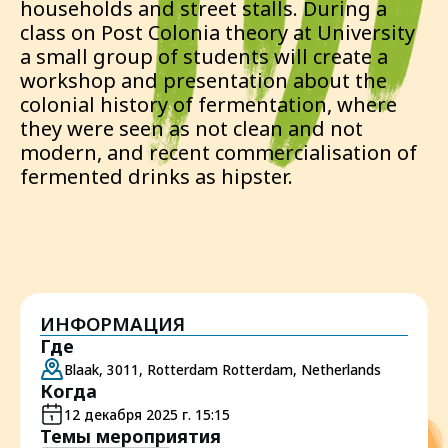
households and street stalls. During a
class on Post Colonia theory at University
a small group of students will create a
workshop and presentation about the
colonial history of fermentation, where
they were seen as not clean and not
modern, and recent commercialisation of
fermented drinks as hipster.
ИНФОРМАЦИЯ
Где
Blaak, 3011, Rotterdam Rotterdam, Netherlands
Когда
12 декабря 2025 г. 15:15
Темы мероприятия