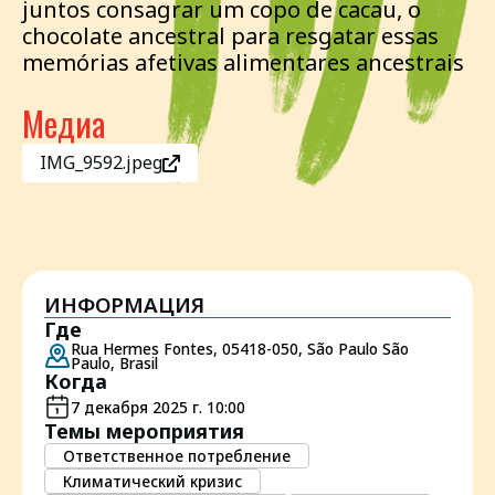
juntos consagrar um copo de cacau, o
chocolate ancestral para resgatar essas
memórias afetivas alimentares ancestrais
Медиа
IMG_9592.jpeg
ИНФОРМАЦИЯ
Где
Rua Hermes Fontes, 05418-050, São Paulo São
Paulo, Brasil
Когда
7 декабря 2025 г. 10:00
Темы мероприятия
Ответственное потребление
Климатический кризис