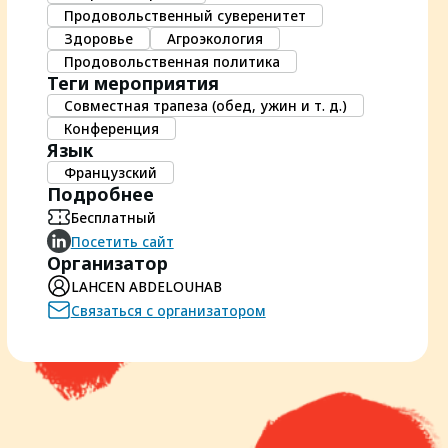
Продовольственный суверенитет
Здоровье
Агроэкология
Продовольственная политика
Теги мероприятия
Совместная трапеза (обед, ужин и т. д.)
Конференция
Язык
Французский
Подробнее
Бесплатный
Посетить сайт
Организатор
LAHCEN ABDELOUHAB
Связаться с организатором