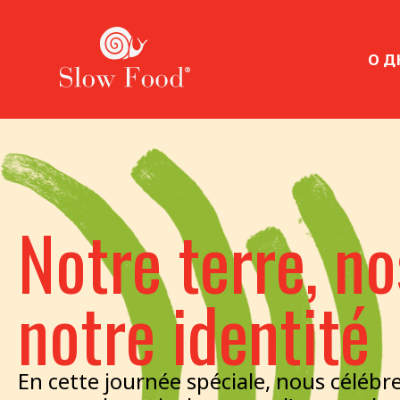
О Д
Notre terre, no
notre identité
En cette journée spéciale, nous célébr