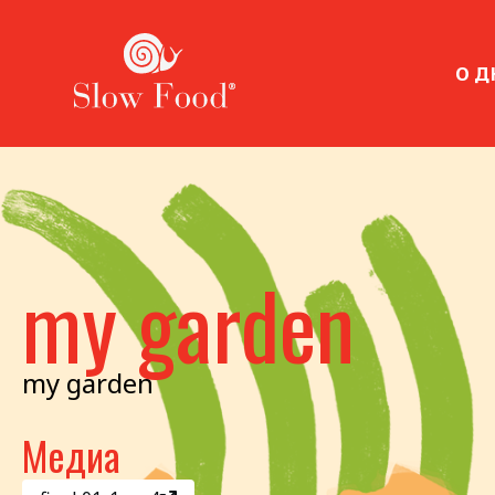
О Д
my garden
my garden
Медиа