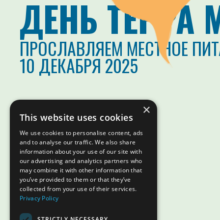
ДЕНЬ ТЕРРА 
ПРОСЛАВЛЯЕМ МЕСТНОЕ ПИТ
10 ДЕКАБРЯ 2025
×
This website uses cookies
We use cookies to personalise content, ads
and to analyse our traffic. We also share
information about your use of our site with
our advertising and analytics partners who
may combine it with other information that
you’ve provided to them or that they’ve
collected from your use of their services.
Privacy Policy
STRICTLY NECESSARY