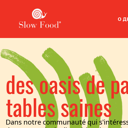
О Д
des oasis de p
tables saines
Dans notre communauté qui s'intéresse