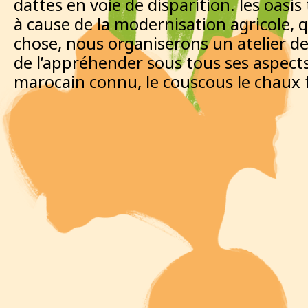
dattes en voie de disparition. les oasi
à cause de la modernisation agricole, q
chose, nous organiserons un atelier de 
de l’appréhender sous tous ses aspects
marocain connu, le couscous le chaux f