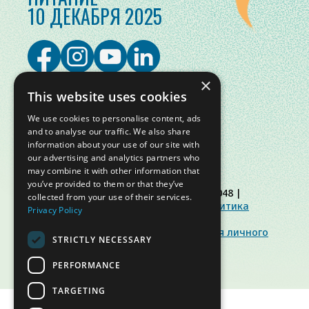
10 ДЕКАБРЯ 2025
×
This website uses cookies
We use cookies to personalise content, ads
and to analyse our traffic. We also share
information about your use of our site with
our advertising and analytics partners who
may combine it with other information that
you’ve provided to them or that they’ve
© Slow Food Foundation | C.F. 91019770048 |
collected from your use of their services.
Политика конфиденциальности
|
Политика
Privacy Policy
использования файлов cookie
|
Slow Food Foundation
|
Инструкция для личного
STRICTLY NECESSARY
кабинета
PERFORMANCE
TARGETING