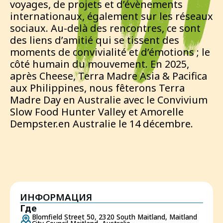
voyages, de projets et d’évènements
internationaux, également sur les réseaux
sociaux. Au-delà des rencontres, ce sont
des liens d’amitié qui se tissent des
moments de convivialité et d’émotions ; le
côté humain du mouvement. En 2025,
après Cheese, Terra Madre Asia & Pacifica
aux Philippines, nous fêterons Terra
Madre Day en Australie avec le Convivium
Slow Food Hunter Valley et Amorelle
Dempster.en Australie le 14 décembre.
ИНФОРМАЦИЯ
Где
Blomfield Street 50, 2320 South Maitland, Maitland