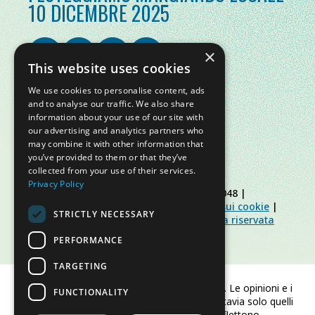
10 DICEMBRE 2025
×
This website uses cookies
We use cookies to personalise content, ads
and to analyse our traffic. We also share
information about your use of our site with
our advertising and analytics partners who
may combine it with other information that
you’ve provided to them or that they’ve
collected from your use of their services.
Privacy Policy
© Slow Food Foundation | C.F. 91019770048 |
Informativa sulla privacy
|
Informativa sui cookie
|
STRICTLY NECESSARY
Slow Food Foundation
|
Linee guida area riservata
PERFORMANCE
TARGETING
Finanziato dall'Unione europea. Le opinioni e i
FUNCTIONALITY
punti di vista espressi sono tuttavia solo quelli
dell'autore/degli autori e non riflettono