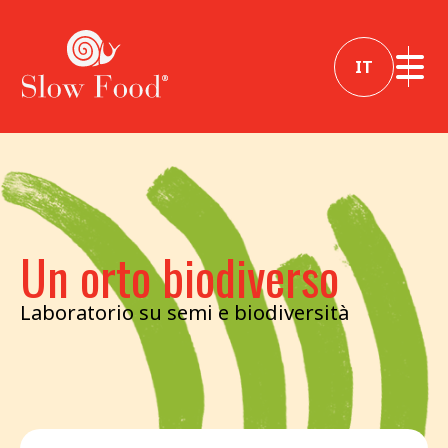
IT
Un orto biodiverso
Laboratorio su semi e biodiversità