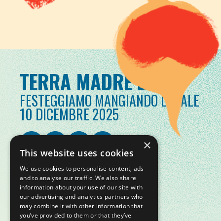
TERRA MADRE DAY
FESTEGGIAMO MANGIANDO LOCALE
10 DICEMBRE 2025
×
This website uses cookies
We use cookies to personalise content, ads
and to analyse our traffic. We also share
information about your use of our site with
our advertising and analytics partners who
may combine it with other information that
you’ve provided to them or that they’ve