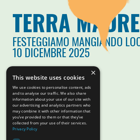
TERRA MADRE
FESTEGGIAMO MANGIANDO LO
10 DICEMBRE 2025
×
This website uses cookies
We use cookies to personalise content, ads
and to analyse our traffic. We also share
information about your use of our site with
our advertising and analytics partners who
may combine it with other information that
you’ve provided to them or that they’ve
collected from your use of their services.
Privacy Policy