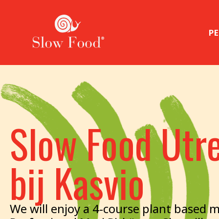
PE
Slow Food Utre
bij Kasvio
We will enjoy a 4-course plant based 