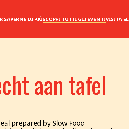
R SAPERNE DI PIÙ
SCOPRI TUTTI GLI EVENTI
VISITA 
cht aan tafel
meal prepared by Slow Food