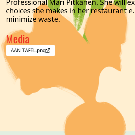
Professional Mari Pitkänen. She will ex
choices she makes in her restaurant e.
minimize waste.
Media
AAN TAFEL.png