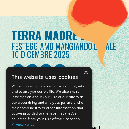
TERRA MADRE DAY
FESTEGGIAMO MANGIANDO LOCALE
10 DICEMBRE 2025
×
This website uses cookies
We use cookies to personalise content, ads
and to analyse our traffic. We also share
information about your use of our site with
our advertising and analytics partners who
may combine it with other information that
you’ve provided to them or that they’ve
collected from your use of their services.
Privacy Policy
© Slow Food Foundation | C.F. 91019770048 |