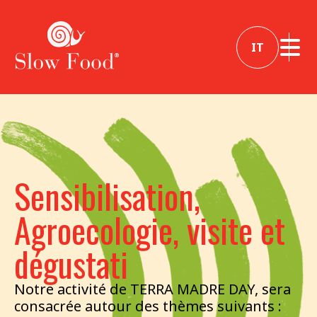
IT
Sensibilisation,
Agroecologie, visite et
dégustati
Notre activité de TERRA MADRE DAY, sera
consacrée autour des thèmes suivants :