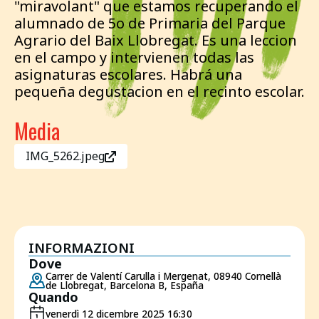
"miravolant" que estamos recuperando el
alumnado de 5o de Primaria del Parque
Agrario del Baix Llobregat. Es una leccion
en el campo y intervienen todas las
asignaturas escolares. Habrá una
pequeña degustacion en el recinto escolar.
Media
IMG_5262.jpeg
INFORMAZIONI
Dove
Carrer de Valentí Carulla i Mergenat, 08940 Cornellà
de Llobregat, Barcelona B, España
Quando
venerdì 12 dicembre 2025 16:30