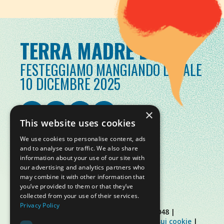
TERRA MADRE DAY
FESTEGGIAMO MANGIANDO LOCALE
10 DICEMBRE 2025
×
This website uses cookies
We use cookies to personalise content, ads
and to analyse our traffic. We also share
information about your use of our site with
our advertising and analytics partners who
may combine it with other information that
you’ve provided to them or that they’ve
collected from your use of their services.
Privacy Policy
© Slow Food Foundation | C.F. 91019770048 |
Informativa sulla privacy
|
Informativa sui cookie
|