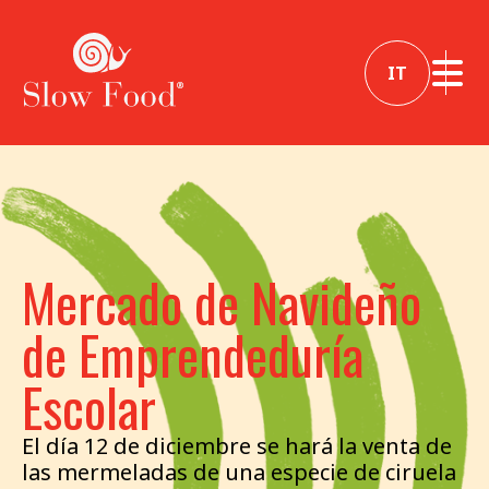
IT
Mercado de Navideño
de Emprendeduría
Escolar
El día 12 de diciembre se hará la venta de
las mermeladas de una especie de ciruela