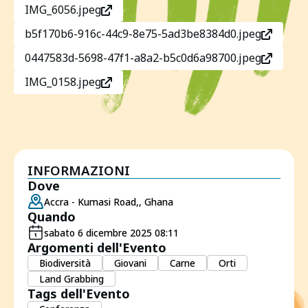
IMG_6056.jpeg
b5f170b6-916c-44c9-8e75-5ad3be8384d0.jpeg
0447583d-5698-47f1-a8a2-b5c0d6a98700.jpeg
IMG_0158.jpeg
INFORMAZIONI
Dove
Accra - Kumasi Road,, Ghana
Quando
sabato 6 dicembre 2025 08:11
Argomenti dell'Evento
Biodiversità
Giovani
Carne
Orti
Land Grabbing
Tags dell'Evento