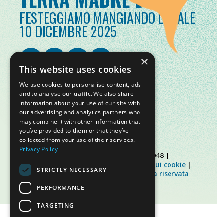
FESTEGGIAMO MANGIANDO LOCALE
10 DICEMBRE 2025
×
This website uses cookies
We use cookies to personalise content, ads
and to analyse our traffic. We also share
information about your use of our site with
our advertising and analytics partners who
may combine it with other information that
you’ve provided to them or that they’ve
collected from your use of their services.
Privacy Policy
© Slow Food Foundation | C.F. 91019770048 |
Informativa sulla privacy
|
Informativa sui cookie
|
STRICTLY NECESSARY
Slow Food Foundation
|
Linee guida area riservata
PERFORMANCE
TARGETING