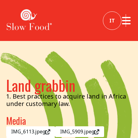
IT
Land grabbin
1. Best practices to acquire land in Africa
under customary law.
Media
IMG_6113.jpeg
IMG_5909.jpeg