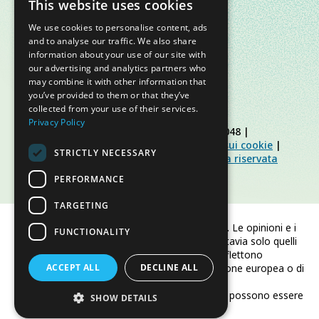
This website uses cookies
We use cookies to personalise content, ads
and to analyse our traffic. We also share
information about your use of our site with
our advertising and analytics partners who
may combine it with other information that
you’ve provided to them or that they’ve
collected from your use of their services.
Privacy Policy
© Slow Food Foundation | C.F. 91019770048 |
Informativa sulla privacy
|
Informativa sui cookie
|
STRICTLY NECESSARY
Slow Food Foundation
|
Linee guida area riservata
PERFORMANCE
TARGETING
Finanziato dall'Unione europea. Le opinioni e i
FUNCTIONALITY
punti di vista espressi sono tuttavia solo quelli
dell'autore/degli autori e non riflettono
ACCEPT ALL
necessariamente quelli dell'Unione europea o di
DECLINE ALL
CINEA.
Né l'Unione europea né CINEA possono essere
SHOW DETAILS
ritenute responsabili per essi.