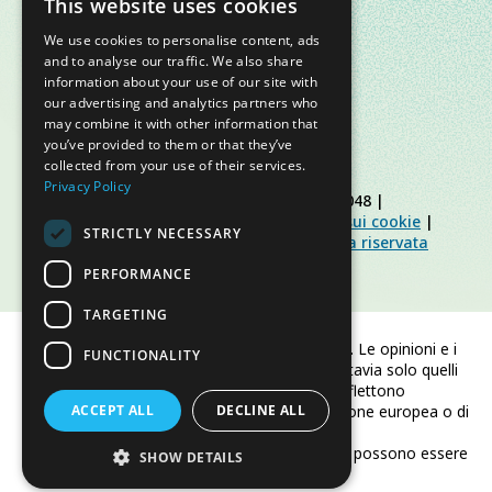
This website uses cookies
We use cookies to personalise content, ads
and to analyse our traffic. We also share
information about your use of our site with
our advertising and analytics partners who
may combine it with other information that
you’ve provided to them or that they’ve
collected from your use of their services.
Privacy Policy
© Slow Food Foundation | C.F. 91019770048 |
Informativa sulla privacy
|
Informativa sui cookie
|
STRICTLY NECESSARY
Slow Food Foundation
|
Linee guida area riservata
PERFORMANCE
TARGETING
Finanziato dall'Unione europea. Le opinioni e i
FUNCTIONALITY
punti di vista espressi sono tuttavia solo quelli
dell'autore/degli autori e non riflettono
ACCEPT ALL
necessariamente quelli dell'Unione europea o di
DECLINE ALL
CINEA.
Né l'Unione europea né CINEA possono essere
SHOW DETAILS
ritenute responsabili per essi.