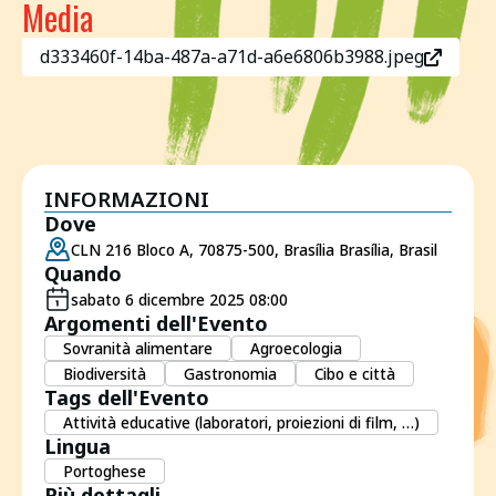
Media
d333460f-14ba-487a-a71d-a6e6806b3988.jpeg
INFORMAZIONI
Dove
CLN 216 Bloco A, 70875-500, Brasília Brasília, Brasil
Quando
sabato 6 dicembre 2025 08:00
Argomenti dell'Evento
Sovranità alimentare
Agroecologia
Biodiversità
Gastronomia
Cibo e città
Tags dell'Evento
Attività educative (laboratori, proiezioni di film, …)
Lingua
Portoghese
Più dettagli