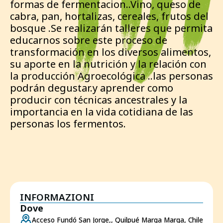
formas de fermentacion..Vino, queso de
cabra, pan, hortalizas, cereales, frutos del
bosque .Se realizarán talleres que permita
educarnos sobre este proceso de
transformación en los diversos alimentos,
su aporte en la nutrición y la relación con
la producción Agroecológica ..las personas
podrán degustar.y aprender como
producir con técnicas ancestrales y la
importancia en la vida cotidiana de las
personas los fermentos.
INFORMAZIONI
Dove
Acceso Fundó San Jorge,, Quilpué Marga Marga, Chile