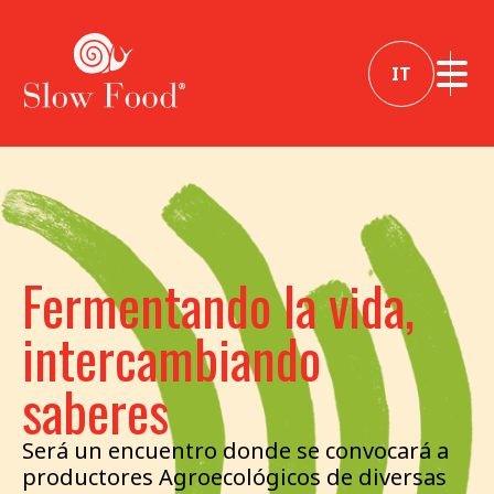
IT
Fermentando la vida,
intercambiando
saberes
Será un encuentro donde se convocará a
productores Agroecológicos de diversas