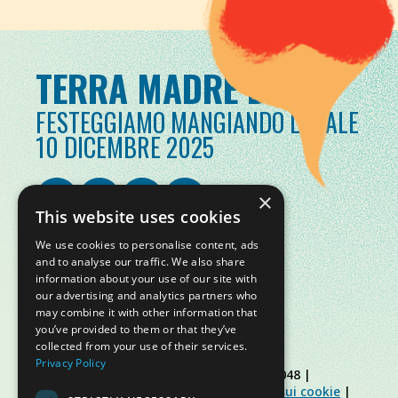
TERRA MADRE DAY
FESTEGGIAMO MANGIANDO LOCALE
10 DICEMBRE 2025
×
This website uses cookies
We use cookies to personalise content, ads
and to analyse our traffic. We also share
information about your use of our site with
our advertising and analytics partners who
may combine it with other information that
you’ve provided to them or that they’ve
collected from your use of their services.
Privacy Policy
© Slow Food Foundation | C.F. 91019770048 |
Informativa sulla privacy
|
Informativa sui cookie
|