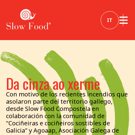
IT
Da cinza ao xerme
Con motivo de los recientes incendios que
asolaron parte del territorio gallego,
desde Slow Food Compostela en
colaboración con la comunidad de
"Cociñeiras e cociñeiros sostibles de
Galicia" y Agoaap, Asociación Galega de