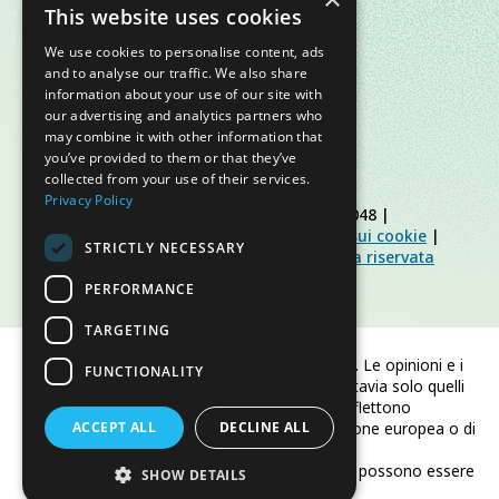
This website uses cookies
We use cookies to personalise content, ads
and to analyse our traffic. We also share
information about your use of our site with
our advertising and analytics partners who
may combine it with other information that
you’ve provided to them or that they’ve
collected from your use of their services.
Privacy Policy
© Slow Food Foundation | C.F. 91019770048 |
Informativa sulla privacy
|
Informativa sui cookie
|
STRICTLY NECESSARY
Slow Food Foundation
|
Linee guida area riservata
PERFORMANCE
TARGETING
Finanziato dall'Unione europea. Le opinioni e i
FUNCTIONALITY
punti di vista espressi sono tuttavia solo quelli
dell'autore/degli autori e non riflettono
ACCEPT ALL
necessariamente quelli dell'Unione europea o di
DECLINE ALL
CINEA.
Né l'Unione europea né CINEA possono essere
SHOW DETAILS
ritenute responsabili per essi.