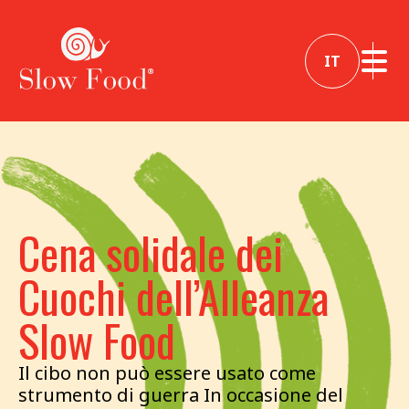
IT
Cena solidale dei
Cuochi dell’Alleanza
Slow Food
Il cibo non può essere usato come
strumento di guerra In occasione del