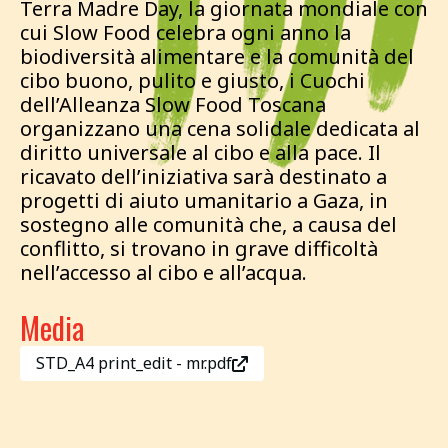
Terra Madre Day, la giornata mondiale con
cui Slow Food celebra ogni anno la
biodiversità alimentare e la comunità del
cibo buono, pulito e giusto, i Cuochi
dell’Alleanza Slow Food Toscana
organizzano una cena solidale dedicata al
diritto universale al cibo e alla pace. Il
ricavato dell’iniziativa sarà destinato a
progetti di aiuto umanitario a Gaza, in
sostegno alle comunità che, a causa del
conflitto, si trovano in grave difficoltà
nell’accesso al cibo e all’acqua.
Media
STD_A4 print_edit - mr.pdf