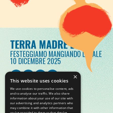
TERRA MADRE DAY
FESTEGGIAMO MANGIANDO LOCALE
10 DICEMBRE 2025
×
This website uses cookies
We use cookies to personalise content, ads
and to analyse our traffic. We also share
information about your use of our site with
our advertising and analytics partners who
may combine it with other information that
you’ve provided to them or that they’ve