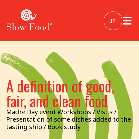
IT
A definition of good,
fair, and clean food
Madre Day event Workshops / Visits /
Presentation of some dishes added to the
tasting ship / Book study