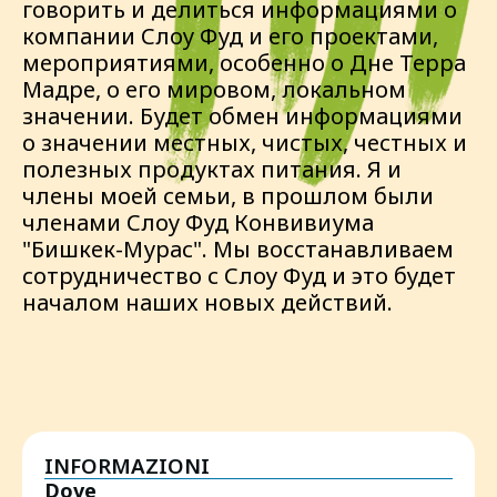
говорить и делиться информациями о
компании Слоу Фуд и его проектами,
мероприятиями, особенно о Дне Терра
Мадре, о его мировом, локальном
значении. Будет обмен информациями
о значении местных, чистых, честных и
полезных продуктах питания. Я и
члены моей семьи, в прошлом были
членами Слоу Фуд Конвивиума
"Бишкек-Мурас". Мы восстанавливаем
сотрудничество с Слоу Фуд и это будет
началом наших новых действий.
INFORMAZIONI
Dove