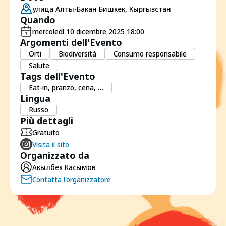
улица Алты-Бакан Бишкек, Кыргызстан
Quando
mercoledì 10 dicembre 2025 18:00
Argomenti dell'Evento
Orti
Biodiversità
Consumo responsabile
Salute
Tags dell'Evento
Eat-in, pranzo, cena, …
Lingua
Russo
Più dettagli
Gratuito
Visita il sito
Organizzato da
Акылбек Касымов
Contatta l'organizzatore