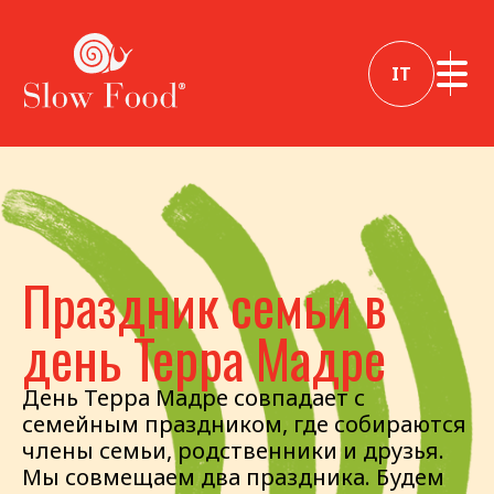
IT
Праздник семьи в
день Терра Мадре
День Терра Мадре совпадает с
семейным праздником, где собираются
члены семьи, родственники и друзья.
Мы совмещаем два праздника. Будем