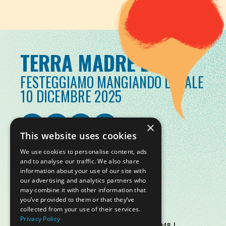
TERRA MADRE DAY
FESTEGGIAMO MANGIANDO LOCALE
10 DICEMBRE 2025
×
This website uses cookies
We use cookies to personalise content, ads
and to analyse our traffic. We also share
information about your use of our site with
our advertising and analytics partners who
may combine it with other information that
you’ve provided to them or that they’ve
collected from your use of their services.
Privacy Policy
© Slow Food Foundation | C.F. 91019770048 |