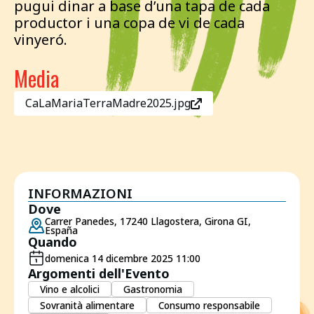
pugui dinar a base d’una tapa de cada
productor i una copa de vi de cada
vinyeró.
Media
CaLaMariaTerraMadre2025.jpg
INFORMAZIONI
Dove
Carrer Panedes, 17240 Llagostera, Girona GI,
España
Quando
domenica 14 dicembre 2025 11:00
Argomenti dell'Evento
Vino e alcolici
Gastronomia
Sovranità alimentare
Consumo responsabile