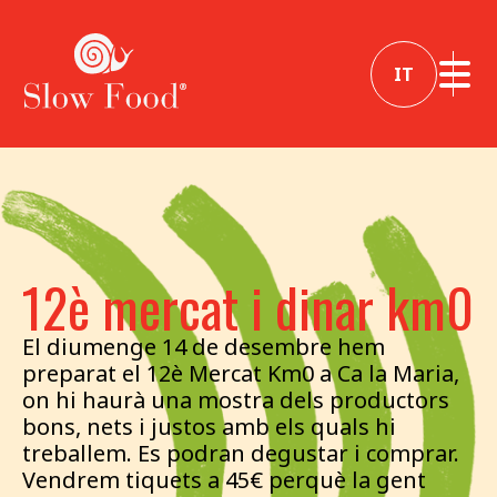
IT
12è mercat i dinar km0
El diumenge 14 de desembre hem
preparat el 12è Mercat Km0 a Ca la Maria,
on hi haurà una mostra dels productors
bons, nets i justos amb els quals hi
treballem. Es podran degustar i comprar.
Vendrem tiquets a 45€ perquè la gent