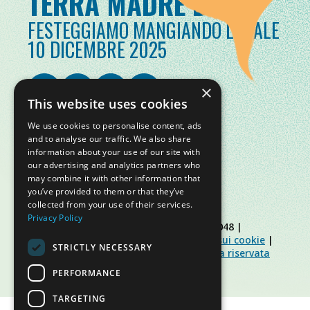
TERRA MADRE DAY
FESTEGGIAMO MANGIANDO LOCALE
10 DICEMBRE 2025
×
This website uses cookies
We use cookies to personalise content, ads
and to analyse our traffic. We also share
information about your use of our site with
our advertising and analytics partners who
may combine it with other information that
you’ve provided to them or that they’ve
collected from your use of their services.
Privacy Policy
© Slow Food Foundation | C.F. 91019770048 |
Informativa sulla privacy
|
Informativa sui cookie
|
STRICTLY NECESSARY
Slow Food Foundation
|
Linee guida area riservata
PERFORMANCE
TARGETING