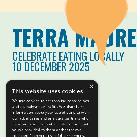
TERRA MADRE
CELEBRATE EATING LOCALLY
10 DECEMBER 2025
×
This website uses cookies
We use cookies to personalise content, ads
and to analyse our traffic. We also share
information about your use of our site with
our advertising and analytics partners who
may combine it with other information that
you’ve provided to them or that they’ve
collected from your use of their services.