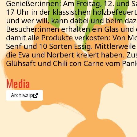
Genießer:innen: Am Freitag, 12. und 
17 Uhr in der klassischen holzbefeuer
und wer will, kann dabei und beim da
Besucher:innen erhalten ein Glas und
damit alle Produkte verkosten: Von Mos
Senf und 10 Sorten Essig. Mittlerweile
die Eva und Norbert kreiert haben. Zu
Glühsaft und Chili con Carne vom Pan
Media
Archiv.zip