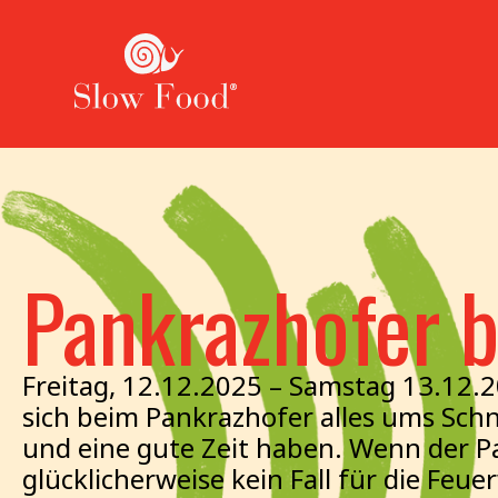
Pankrazhofer 
Freitag, 12.12.2025 – Samstag 13.12.
sich beim Pankrazhofer alles ums Sch
und eine gute Zeit haben. Wenn der Pa
glücklicherweise kein Fall für die Feue