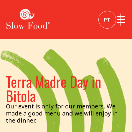
PT
Terra Madre Day in
Bitola
Our event is only for our members. We
made a good menu and we will enjoy in
the dinner.