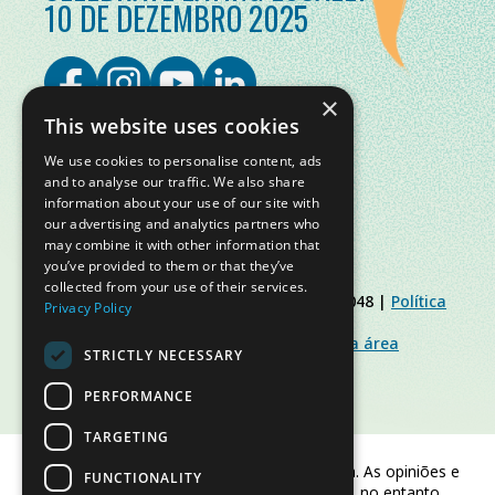
10 DE DEZEMBRO 2025
×
This website uses cookies
We use cookies to personalise content, ads
and to analyse our traffic. We also share
information about your use of our site with
our advertising and analytics partners who
may combine it with other information that
you’ve provided to them or that they’ve
collected from your use of their services.
© Slow Food Foundation | C.F. 91019770048 |
Política
Privacy Policy
de Privacidade
|
Política de Cookies
|
Slow Food Foundation
|
Diretrizes para a área
STRICTLY NECESSARY
restrita
PERFORMANCE
TARGETING
Financiado pela União Europeia. As opiniões e
FUNCTIONALITY
pontos de vista expressos são, no entanto,