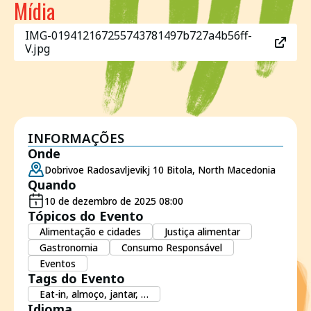
Mídia
IMG-019412167255743781497b727a4b56ff-
V.jpg
INFORMAÇÕES
Onde
Dobrivoe Radosavljevikj 10 Bitola, North Macedonia
Quando
10 de dezembro de 2025 08:00
Tópicos do Evento
Alimentação e cidades
Justiça alimentar
Gastronomia
Consumo Responsável
Eventos
Tags do Evento
Eat-in, almoço, jantar, …
Idioma