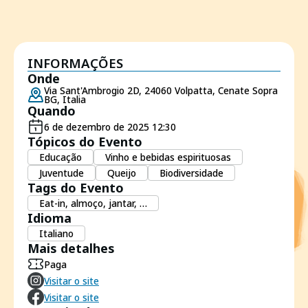
INFORMAÇÕES
Onde
Via Sant'Ambrogio 2D, 24060 Volpatta, Cenate Sopra
BG, Italia
Quando
6 de dezembro de 2025 12:30
Tópicos do Evento
Educação
Vinho e bebidas espirituosas
Juventude
Queijo
Biodiversidade
Tags do Evento
Eat-in, almoço, jantar, …
Idioma
Italiano
Mais detalhes
Paga
Visitar o site
Visitar o site