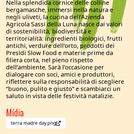
Nella splendida cornice delle colline
bergamasche, immersi nella natura e
negli uliveti, la cucina dell’Azienda
Agricola Sassi della Luna nasce dai valori
di sostenibilità, biodiversità e
territorialità: ingredienti biologici, frutti
antichi, verdure dell’orto, prodotti dei
Presìdi Slow Food e materie prime da
filiera corta, nel pieno rispetto
dell’ambiente. Sarà l’occasione per
dialogare con soci, amici e produttori,
riflettere sulla responsabilità di scegliere
“buono, pulito e giusto” e scambiarci un
saluto in vista delle festività natalizie.
Mídia
terra madre day.png