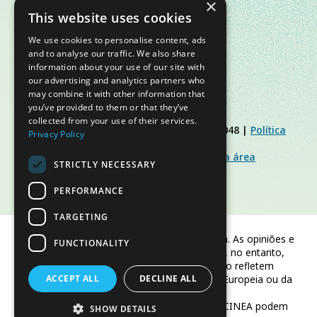
×
This website uses cookies
We use cookies to personalise content, ads
and to analyse our traffic. We also share
information about your use of our site with
our advertising and analytics partners who
may combine it with other information that
you’ve provided to them or that they’ve
collected from your use of their services.
© Slow Food Foundation | C.F. 91019770048 |
Política
Privacy Policy
de Privacidade
|
Política de Cookies
|
Slow Food Foundation
|
Diretrizes para a área
STRICTLY NECESSARY
restrita
PERFORMANCE
TARGETING
Financiado pela União Europeia. As opiniões e
FUNCTIONALITY
pontos de vista expressos são, no entanto,
apenas os do(s) autor(es) e não refletem
ACCEPT ALL
necessariamente os da União Europeia ou da
DECLINE ALL
CINEA.
Nem a União Europeia nem a CINEA podem
SHOW DETAILS