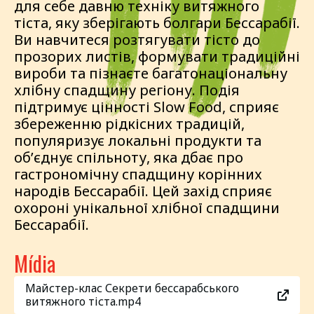
для себе давню техніку витяжного
тіста, яку зберігають болгари Бессарабії.
Ви навчитеся розтягувати тісто до
прозорих листів, формувати традиційні
вироби та пізнаєте багатонаціональну
хлібну спадщину регіону. Подія
підтримує цінності Slow Food, сприяє
збереженню рідкісних традицій,
популяризує локальні продукти та
обʼєднує спільноту, яка дбає про
гастрономічну спадщину корінних
народів Бессарабії. Цей захід сприяє
охороні унікальної хлібної спадщини
Бессарабії.
Mídia
Майстер-клас Секрети бессарабського
витяжного тіста.mp4