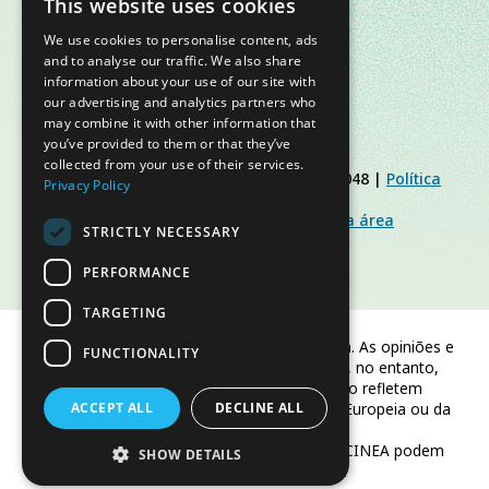
This website uses cookies
We use cookies to personalise content, ads
and to analyse our traffic. We also share
information about your use of our site with
our advertising and analytics partners who
may combine it with other information that
you’ve provided to them or that they’ve
collected from your use of their services.
© Slow Food Foundation | C.F. 91019770048 |
Política
Privacy Policy
de Privacidade
|
Política de Cookies
|
Slow Food Foundation
|
Diretrizes para a área
STRICTLY NECESSARY
restrita
PERFORMANCE
TARGETING
Financiado pela União Europeia. As opiniões e
FUNCTIONALITY
pontos de vista expressos são, no entanto,
apenas os do(s) autor(es) e não refletem
ACCEPT ALL
necessariamente os da União Europeia ou da
DECLINE ALL
CINEA.
Nem a União Europeia nem a CINEA podem
SHOW DETAILS
ser responsabilizadas por eles.