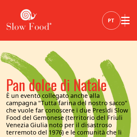
PT
Pan dolce di Natale
È un evento collegato anche alla
campagna "Tutta farina del nostro sacco"
che vuole far conoscere i due Presìdi Slow
Food del Gemonese (territorio del Friuli
Venezia Giulia noto per il disastroso
terremoto del 1976) e le comunità che li