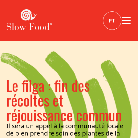
PT
Le filga : fin des
récoltes et
réjouissance commun
Il sera un appel à la communauté locale
de bien prendre soin des plantes de la