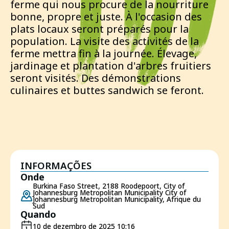
ferme qui nous procure de la nourriture
bonne, propre et juste. À l'occasion des
plats locaux seront préparés pour la
population. La visite des activités de la
ferme mettra fin à la journée. Élevage,
jardinage et plantation d'arbres fruitiers
seront visités. Des démonstrations
culinaires et buttes sandwich se feront.
INFORMAÇÕES
Onde
Burkina Faso Street, 2188 Roodepoort, City of
Johannesburg Metropolitan Municipality City of
Johannesburg Metropolitan Municipality, Afrique du
Sud
Quando
10 de dezembro de 2025 10:16