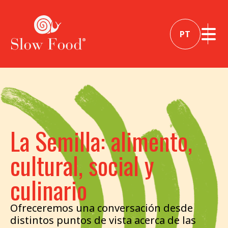
PT
La Semilla: alimento,
cultural, social y
culinario
Ofreceremos una conversación desde
distintos puntos de vista acerca de las