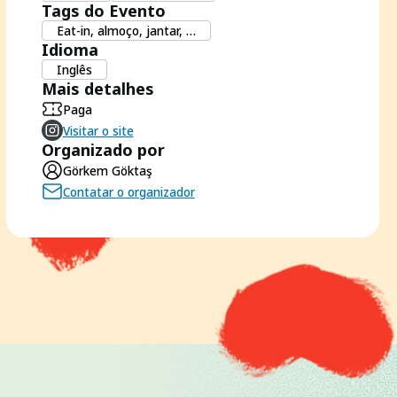
Tags do Evento
Eat-in, almoço, jantar, …
Idioma
Inglês
Mais detalhes
Paga
Visitar o site
Organizado por
Görkem Göktaş
Contatar o organizador