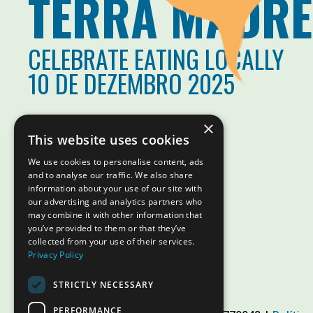
TERRA MADRE
CELEBRATE EATING LOCALLY
10 DE DEZEMBRO 2025
×
This website uses cookies
We use cookies to personalise content, ads
and to analyse our traffic. We also share
information about your use of our site with
our advertising and analytics partners who
may combine it with other information that
you’ve provided to them or that they’ve
collected from your use of their services.
Privacy Policy
STRICTLY NECESSARY
PERFORMANCE