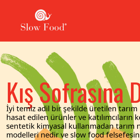
Kış Sofrasına 
İyi temiz adil bir şekilde üretilen tarım 
hasat edilen ürünler ve katılımcıların ke
sentetik kimyasal kullanmadan tarım n
modelleri nedir ve slow food felsefesi