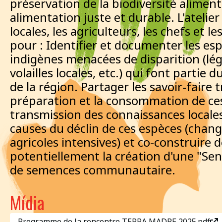
préservation de la biodiversité alimen
alimentation juste et durable. L'ateli
locales, les agriculteurs, les chefs et 
pour : Identifier et documenter les es
indigènes menacées de disparition (lég
volailles locales, etc.) qui font partie
de la région. Partager les savoir-faire tr
préparation et la consommation de ces 
transmission des connaissances locales.
causes du déclin de ces espèces (chan
agricoles intensives) et co-construire 
potentiellement la création d'une "Se
de semences communautaire.
Mídia
Programme de la rencontre TERRA MADRE 2025.pdf