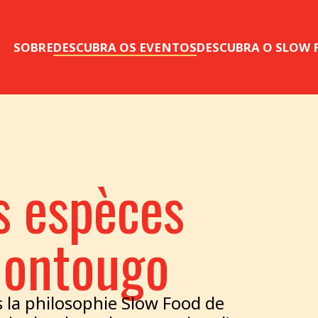
SOBRE
DESCUBRA OS EVENTOS
DESCUBRA O SLOW
s espèces
Gontougo
s la philosophie Slow Food de