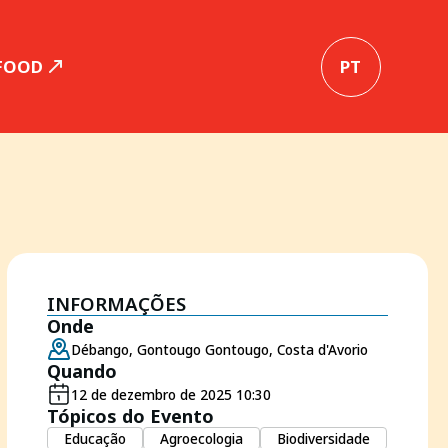
 FOOD
PT
INFORMAÇÕES
Onde
Débango, Gontougo Gontougo, Costa d'Avorio
Quando
12 de dezembro de 2025 10:30
Tópicos do Evento
Educação
Agroecologia
Biodiversidade