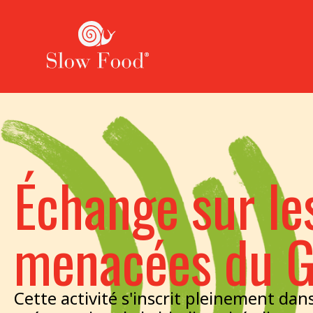
Échange sur le
menacées du 
Cette activité s'inscrit pleinement dan