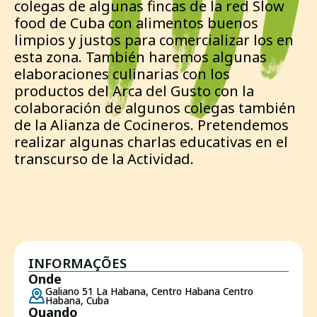
colegas de algunas fincas de la red Slow
food de Cuba con alimentos buenos
limpios y justos para comercializar los en
esta zona. También haremos algunas
elaboraciones culinarias con los
productos del Arca del Gusto con la
colaboración de algunos colegas también
de la Alianza de Cocineros. Pretendemos
realizar algunas charlas educativas en el
transcurso de la Actividad.
INFORMAÇÕES
Onde
Galiano 51 La Habana, Centro Habana Centro
Habana, Cuba
Quando