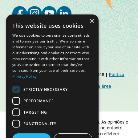
×
This website uses cookies
We use cookies to personalise content, ads
and to analyse our traffic. We also share
information about your use of our site with
our advertising and analytics partners who
may combine it with other information that
you’ve provided to them or that they’ve
collected from your use of their services.
© Slow Food Foundation | C.F. 91019770048 |
Política
Privacy Policy
de Privacidade
|
Política de Cookies
|
Slow Food Foundation
|
Diretrizes para a área
STRICTLY NECESSARY
restrita
PERFORMANCE
TARGETING
Financiado pela União Europeia. As opiniões e
FUNCTIONALITY
pontos de vista expressos são, no entanto,
apenas os do(s) autor(es) e não refletem