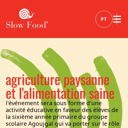
PT
agriculture paysanne
et l'alimentation saine
l'événement sera sous forme d'une
activité éducative en faveur des élèves de
la sixième année primaire du groupe
scolaire Agoujgal qui va porter sur le rôle