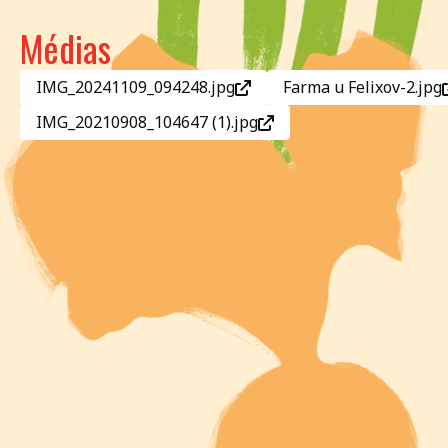
Médias
IMG_20241109_094248.jpg
Farma u Felixov-2.jpg
IMG_20210908_104647 (1).jpg