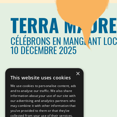
TERRA MADRE
CÉLÉBRONS EN MANGEANT LO
10 DÉCEMBRE 2025
×
This website uses cookies
We use cookies to personalise content, ads
and to analyse our traffic. We also share
information about your use of our site with
our advertising and analytics partners who
may combine it with other information that
you’ve provided to them or that they’ve
collected from your use of their services.