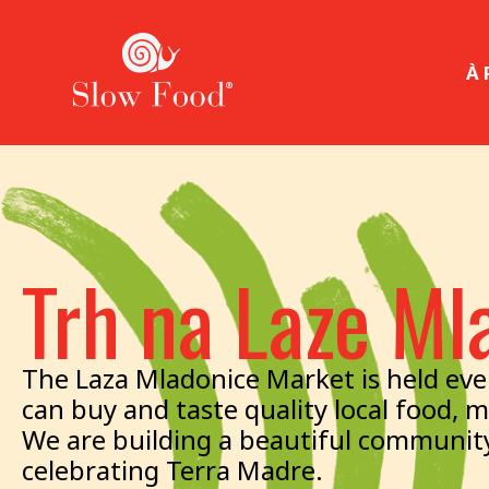
À
Trh na Laze Ml
The Laza Mladonice Market is held eve
can buy and taste quality local food, m
We are building a beautiful community
celebrating Terra Madre.