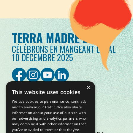
TERRA MADRE DAY
CÉLÉBRONS EN MANGEANT LOCAL
10 DÉCEMBRE 2025
×
This website uses cookies
We use cookies to personalise content, ads
and to analyse our traffic. We also share
information about your use of our site with
our advertising and analytics partners who
may combine it with other information that
you’ve provided to them or that they’ve