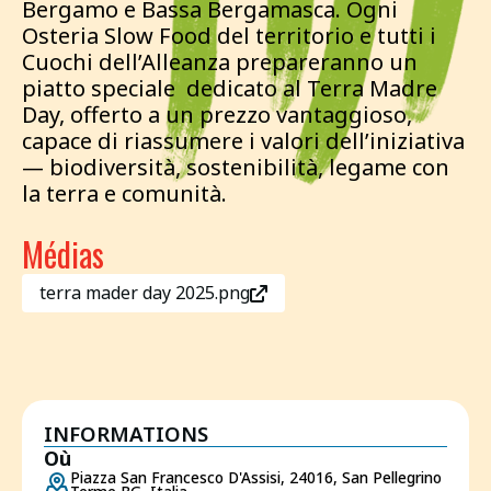
Bergamo e Bassa Bergamasca. Ogni
Osteria Slow Food del territorio e tutti i
Cuochi dell’Alleanza prepareranno un
piatto speciale dedicato al Terra Madre
Day, offerto a un prezzo vantaggioso,
capace di riassumere i valori dell’iniziativa
— biodiversità, sostenibilità, legame con
la terra e comunità.
Médias
terra mader day 2025.png
INFORMATIONS
Où
Piazza San Francesco D'Assisi, 24016, San Pellegrino