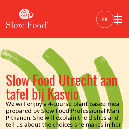
FR
Slow Food Utrecht aan
tafel bij Kasvio
We will enjoy a 4-course plant based meal
prepared by Slow Food Professional Mari
Pitkänen. She will explain the dishes and
tell us about the choices she makes in her