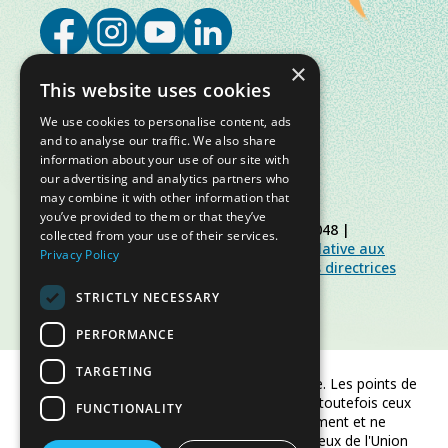
×
This website uses cookies
We use cookies to personalise content, ads
and to analyse our traffic. We also share
information about your use of our site with
our advertising and analytics partners who
may combine it with other information that
you’ve provided to them or that they’ve
© Slow Food Foundation | C.F. 91019770048 |
collected from your use of their services.
Politique de confidentialité
|
Politique relative aux
Privacy Policy
cookies
|
Slow Food Foundation
|
Lignes directrices
pour l’espace réservé
STRICTLY NECESSARY
PERFORMANCE
TARGETING
Financé par l'Union européenne. Les points de
vue et opinions exprimés sont toutefois ceux
FUNCTIONALITY
de l'auteur/des auteurs uniquement et ne
reflètent pas nécessairement ceux de l'Union