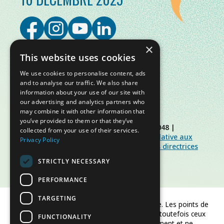
×
This website uses cookies
We use cookies to personalise content, ads
and to analyse our traffic. We also share
information about your use of our site with
our advertising and analytics partners who
may combine it with other information that
you’ve provided to them or that they’ve
© Slow Food Foundation | C.F. 91019770048 |
collected from your use of their services.
Politique de confidentialité
|
Politique relative aux
Privacy Policy
cookies
|
Slow Food Foundation
|
Lignes directrices
pour l’espace réservé
STRICTLY NECESSARY
PERFORMANCE
TARGETING
Financé par l'Union européenne. Les points de
vue et opinions exprimés sont toutefois ceux
FUNCTIONALITY
de l'auteur/des auteurs uniquement et ne