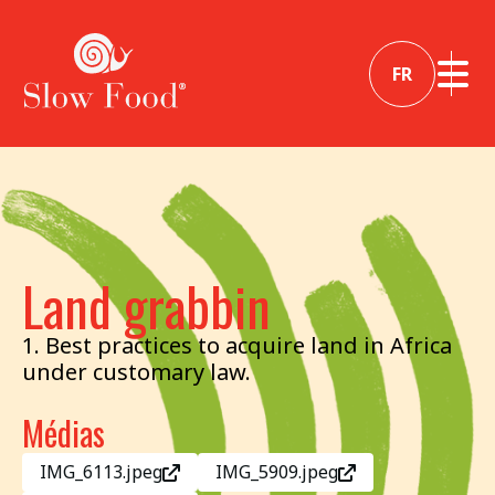
FR
Land grabbin
1. Best practices to acquire land in Africa
under customary law.
Médias
IMG_6113.jpeg
IMG_5909.jpeg