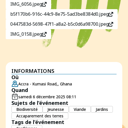
IMG_6056.jpeg
b5f170b6-916c-44c9-8e75-5ad3be8384d0.jpeg
0447583d-5698-47f1-a8a2-b5c0d6a98700.jpeg
IMG_0158.jpeg
INFORMATIONS
Où
Accra - Kumasi Road,, Ghana
Quand
samedi 6 décembre 2025 08:11
Sujets de l’événement
Biodiversité
Jeunesse
Viande
Jardins
Accaparement des terres
Tags de l’événement