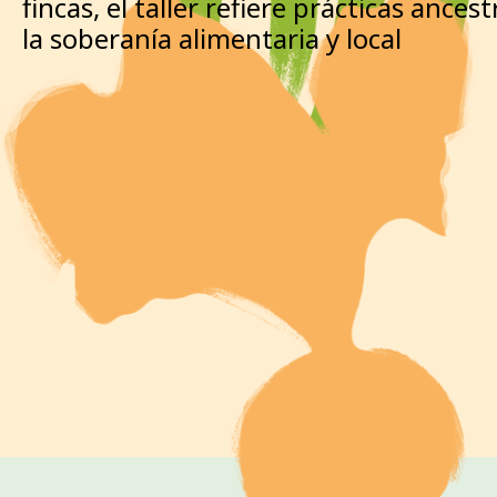
fincas, el taller refiere prácticas ances
la soberanía alimentaria y local