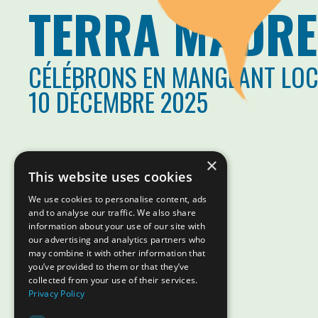
TERRA MADRE
CÉLÉBRONS EN MANGEANT LO
10 DÉCEMBRE 2025
×
This website uses cookies
We use cookies to personalise content, ads
and to analyse our traffic. We also share
information about your use of our site with
our advertising and analytics partners who
may combine it with other information that
you’ve provided to them or that they’ve
collected from your use of their services.
Privacy Policy