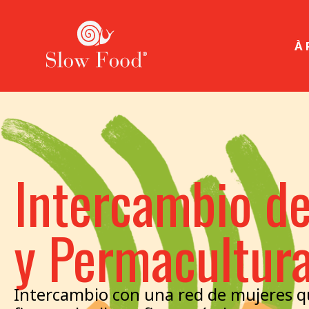
À
Intercambio de
y Permacultur
Intercambio con una red de mujeres qu