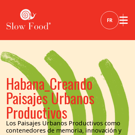
FR
Habana_Creando
Paisajes Urbanos
Productivos
Los Paisajes Urbanos Productivos como
contenedores de memoria, innovación y