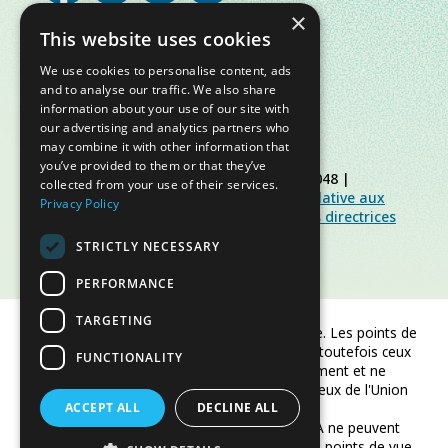
×
This website uses cookies
We use cookies to personalise content, ads
and to analyse our traffic. We also share
information about your use of our site with
our advertising and analytics partners who
may combine it with other information that
you’ve provided to them or that they’ve
© Slow Food Foundation | C.F. 91019770048 |
collected from your use of their services.
Politique de confidentialité
|
Politique relative aux
Privacy Policy
cookies
|
Slow Food Foundation
|
Lignes directrices
pour l’espace réservé
STRICTLY NECESSARY
PERFORMANCE
TARGETING
Financé par l'Union européenne. Les points de
vue et opinions exprimés sont toutefois ceux
FUNCTIONALITY
de l'auteur/des auteurs uniquement et ne
reflètent pas nécessairement ceux de l'Union
ACCEPT ALL
européenne ou de CINEA.
DECLINE ALL
Ni l'Union européenne ni CINEA ne peuvent
être tenus responsables de ces points de vue