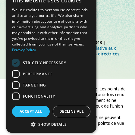
This website uses cookies
We use cookies to personalise content, ads
and to analyse our traffic. We also share
information about your use of our site with
our advertising and analytics partners who
may combine it with other information that
you’ve provided to them or that they’ve
© Slow Food Foundation | C.F. 91019770048 |
collected from your use of their services.
Politique de confidentialité
|
Politique relative aux
Privacy Policy
cookies
|
Slow Food Foundation
|
Lignes directrices
pour l’espace réservé
STRICTLY NECESSARY
PERFORMANCE
TARGETING
Financé par l'Union européenne. Les points de
vue et opinions exprimés sont toutefois ceux
FUNCTIONALITY
de l'auteur/des auteurs uniquement et ne
reflètent pas nécessairement ceux de l'Union
ACCEPT ALL
européenne ou de CINEA.
DECLINE ALL
Ni l'Union européenne ni CINEA ne peuvent
être tenus responsables de ces points de vue
SHOW DETAILS
et opinions.