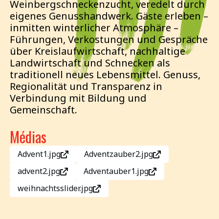
Weinbergschneckenzucht, veredelt durch
eigenes Genusshandwerk. Gäste erleben –
inmitten winterlicher Atmosphäre –
Führungen, Verkostungen und Gespräche
über Kreislaufwirtschaft, nachhaltige
Landwirtschaft und Schnecken als
traditionell neues Lebensmittel. Genuss,
Regionalität und Transparenz in
Verbindung mit Bildung und
Gemeinschaft.
Médias
Advent1.jpg
Adventzauber2.jpg
advent2.jpg
Adventauber1.jpg
weihnachtsslider.jpg