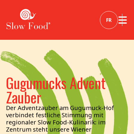
FR
Gugumucks Advent
Zauber
Der Adventzauber am Gugumuck-Hof
verbindet festliche Stimmung mit
regionaler Slow Food-Kulinarik: im
Zentrum steht unsere Wiener