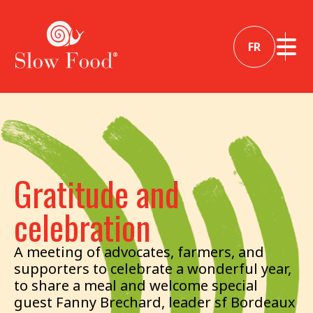
FR
Gratitude and
celebration
A meeting of advocates, farmers, and
supporters to celebrate a wonderful year,
to share a meal and welcome special
guest Fanny Brechard, leader sf Bordeaux