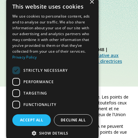
×
This website uses cookies
We use cookies to personalise content, ads
and to analyse our traffic. We also share
information about your use of our site with
our advertising and analytics partners who
may combine it with other information that
you’ve provided to them or that they’ve
© Slow Food Foundation | C.F. 91019770048 |
collected from your use of their services.
Politique de confidentialité
|
Politique relative aux
Privacy Policy
cookies
|
Slow Food Foundation
|
Lignes directrices
pour l’espace réservé
STRICTLY NECESSARY
PERFORMANCE
TARGETING
Financé par l'Union européenne. Les points de
vue et opinions exprimés sont toutefois ceux
FUNCTIONALITY
de l'auteur/des auteurs uniquement et ne
reflètent pas nécessairement ceux de l'Union
ACCEPT ALL
européenne ou de CINEA.
DECLINE ALL
Ni l'Union européenne ni CINEA ne peuvent
être tenus responsables de ces points de vue
SHOW DETAILS
et opinions.