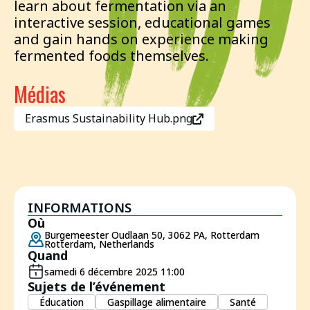
learn about fermentation via an
interactive session, educational games
and gain hands on experience making
fermented foods themselves.
Médias
Erasmus Sustainability Hub.png
INFORMATIONS
Où
Burgemeester Oudlaan 50, 3062 PA, Rotterdam
Rotterdam, Netherlands
Quand
samedi 6 décembre 2025 11:00
Sujets de l’événement
Éducation
Gaspillage alimentaire
Santé