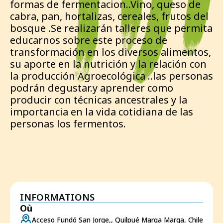
formas de fermentacion..Vino, queso de
cabra, pan, hortalizas, cereales, frutos del
bosque .Se realizarán talleres que permita
educarnos sobre este proceso de
transformación en los diversos alimentos,
su aporte en la nutrición y la relación con
la producción Agroecológica ..las personas
podrán degustar.y aprender como
producir con técnicas ancestrales y la
importancia en la vida cotidiana de las
personas los fermentos.
INFORMATIONS
Où
Acceso Fundó San Jorge,, Quilpué Marga Marga, Chile