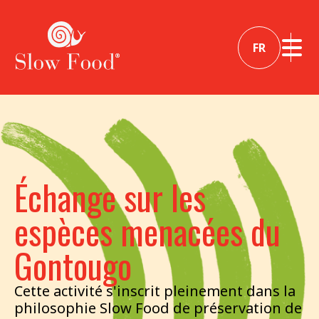
FR
Échange sur les
espèces menacées du
Gontougo
Cette activité s'inscrit pleinement dans la
philosophie Slow Food de préservation de