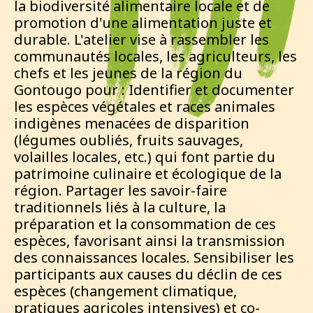
la biodiversité alimentaire locale et de
promotion d'une alimentation juste et
durable. L'atelier vise à rassembler les
communautés locales, les agriculteurs, les
chefs et les jeunes de la région du
Gontougo pour : Identifier et documenter
les espèces végétales et races animales
indigènes menacées de disparition
(légumes oubliés, fruits sauvages,
volailles locales, etc.) qui font partie du
patrimoine culinaire et écologique de la
région. Partager les savoir-faire
traditionnels liés à la culture, la
préparation et la consommation de ces
espèces, favorisant ainsi la transmission
des connaissances locales. Sensibiliser les
participants aux causes du déclin de ces
espèces (changement climatique,
pratiques agricoles intensives) et co-